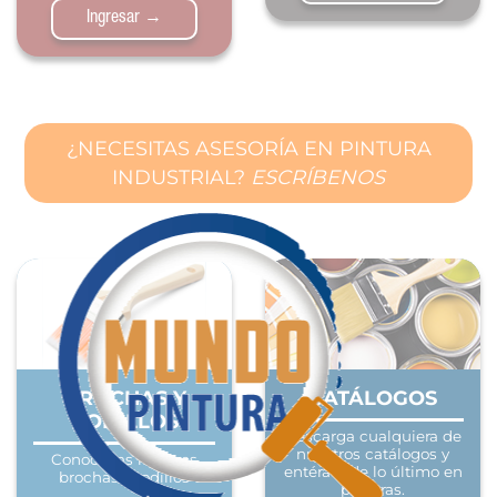
Ingresar →
¿NECESITAS ASESORÍA EN PINTURA
INDUSTRIAL?
ESCRÍBENOS
BROCHAS Y
CATÁLOGOS
RODILLOS
Descarga cualquiera de
nuestros catálogos y
Conoce las mejores
entérate de lo último en
brochas y rodillos
pinturas.