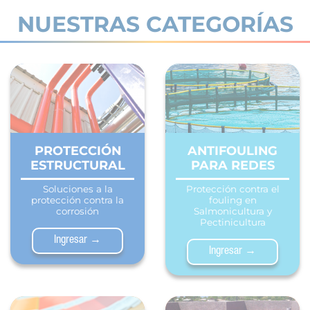
NUESTRAS CATEGORÍAS
PROTECCIÓN
ANTIFOULING
ESTRUCTURAL
PARA REDES
Soluciones a la
Protección contra el
protección contra la
fouling en
corrosión
Salmonicultura y
Pectinicultura
Ingresar →
Ingresar →