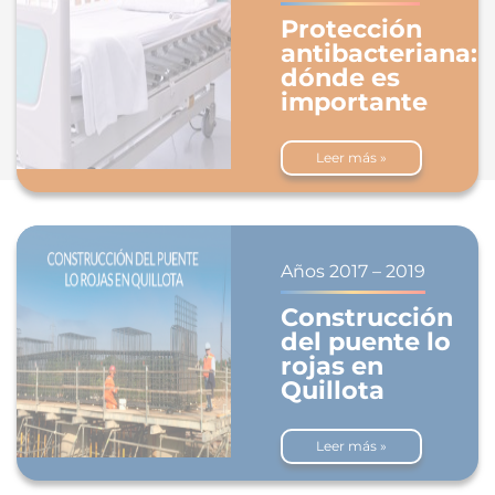
Protección
antibacteriana:
dónde es
importante
Leer más »
Años 2017 – 2019
Construcción
del puente lo
rojas en
Quillota
Leer más »