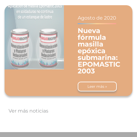
Agosto de 2020
Nueva
fórmula
masilla
epóxica
submarina:
EPOMASTIC
2003
Leer más »
Ver más noticias