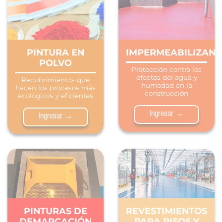
PINTURA EN
IMPERMEABILIZANT
POLVO
Protección contra los
efectos del agua y
Recubrimientos que
humedad en la
hacen los procesos más
construcción
ecológicos y eficientes
Ingresar →
Ingresar →
PINTURAS DE
REVESTIMIENTOS
DEMARCACIÓN
PARA PISOS Y