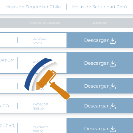
Hojas de Seguridad Chile
Hojas de Seguridad Perú
Fecha de Actualización
Descargar
26/12/2024
Descargar
12:53:00
TANIUM
24/08/2025
Descargar
00:45:00
21/08/2025
Descargar
20:23:00
04/09/2025
Descargar
NICO
15:56:00
AZÚCAR,
29/09/2023
Descargar
15:55:00