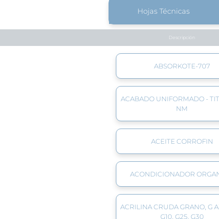
Hojas Técnicas
Descripción
ABSORKOTE-707
ACABADO UNIFORMADO - TI
NM
ACEITE CORROFIN
ACONDICIONADOR ORGA
ACRILINA CRUDA GRANO, G 
G10, G25, G30