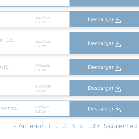
29/09/2023
Descargar
15:58:00
 , G25,
29/09/2023
Descargar
15:49:00
27/05/2025
Descargar
ENTE
15:09:00
04/09/2025
Descargar
15:56:00
20/08/2025
Descargar
ERESITA
20:31:00
« Anterior
1
2
3
4
5
...
39
Siguiente »