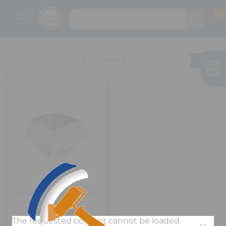
Nombre
CORRO-COAT EP SERIE 9
NEGRO FU...
SKU: 18025382
The requested content cannot be loaded.
Jotun